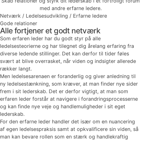
Skab relationer og styrk dit lederskab i et fortroligt forum
med andre erfarne ledere.
Netværk
/
Ledelsesudvikling
/
Erfarne ledere
Gode relationer
Alle fortjener et godt netværk
Som erfaren leder har du godt styr på alle
ledelsesteorierne og har tilegnet dig årelang erfaring fra
diverse ledende stillinger. Det kan derfor til tider føles
svært at blive overrasket, når viden og indsigter allerede
rækker langt.
Men ledelsesarenaen er foranderlig og giver anledning til
ny ledelsestænkning, som kræver, at man finder nye sider
frem i sit lederskab. Det er derfor vigtigt, at man som
erfaren leder forstår at navigere i forandringsprocesserne
og kan finde nye veje og handlemuligheder i sit eget
lederskab.
For den erfarne leder handler det især om en nuancering
af egen ledelsespraksis samt at opkvalificere sin viden, så
man kan bevare rollen som en stærk og handlekraftig