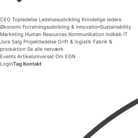
CEO
Topledelse
Ledelsesudvikling
Kvindelige ledere
Økonomi
Forretningsudvikling ​& innovation​
Sustainability
Marketing
Human Resources
Kommunikation
Indkøb
IT
Jura
Salg
Projektledelse
Drift & logistik
Fabrik &
produktion
Se alle netværk
Events
Artikeluniverset
Om EGN
Login
Tag Kontakt