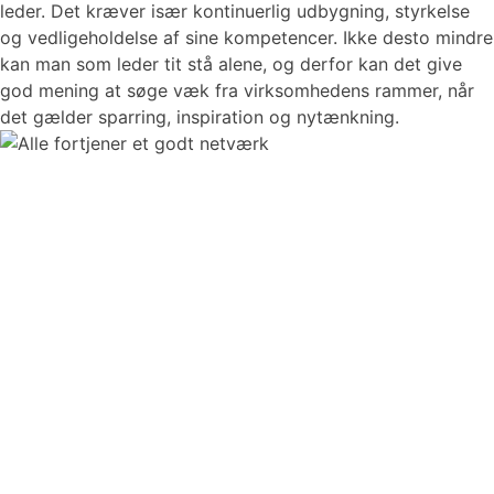
leder. Det kræver især kontinuerlig udbygning, styrkelse
og vedligeholdelse af sine kompetencer. Ikke desto mindre
kan man som leder tit stå alene, og derfor kan det give
god mening at søge væk fra virksomhedens rammer, når
det gælder sparring, inspiration og nytænkning.
“Der er mulighed for at vende problemstillinger,
som er nærværende for os alle sammen, og
som vi deler sammen. Og så er det vigtigt, at
der er folk som har forskellige måder at anskue
tingene på. Det giver mig meget .”