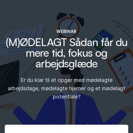
Spring til indhold
Executives' Global Network
WEBINAR
(M)ØDELAGT Sådan får du
mere tid, fokus og
arbejdsglæde
Er du klar til et opgør med mødelagte
arbejdsdage, mødelagte hjerner og et mødelagt
potentiale?