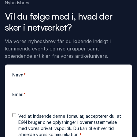
Nyhedsbrev
Vil du følge med i, hvad der
sker i netværket?
Via vores nyhedsbrev får du løbende indsigt i
kommende events og nye grupper samt
spændende artikler fra vores artikelunivers.
Navn
*
Email
*
Accepter
*
Ved at indsende denne formular, accepterer du, at
betingelser
EGN bruger dine oplysninger i overensstemmelse
med vores
privatlivspolitik
. Du kan til enhver tid
afmelde vores kommunikation.
*