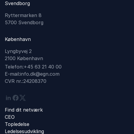
Svendborg
Ryttermarken 8
5700 Svendborg
København
Lyngbyvej 2
2100 København
Telefon:
+45 63 21 40 00
E-mail:
info.dk@egn.com
CVR nr.:
24208370
Linkedin
Facebook
Twitter
Find dit netværk
CEO
Topledelse
Ledelsesudvikling