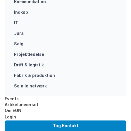
Kommunikation
Men forandring
kan også være
Indkøb
forvirrende og
IT
skabe
forhindringer og
Jura
uforudsigelighed.
Salg
Kan man
identificere
Projektledelse
forandringerne
Drift & logistik
før…
Fabrik & produktion
CHANGE
MANAGEMENT
Se alle netværk
ERHVERVSLEDELSE
Events
Artikeluniverset
Om EGN
Login
Tag Kontakt