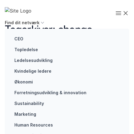
Spring til indhold
Executives' Global Network
Open
Find dit netværk
Tagarkiver:
change
management
CEO
Topledelse
Ledelsesudvikling
Kvindelige ledere
Økonomi
Future of work
Fra
Forretningsudvikling ​& innovation​
forandring
Sustainability
til
forretning
Marketing
Forandring
Human Resources
fryder, siges det.