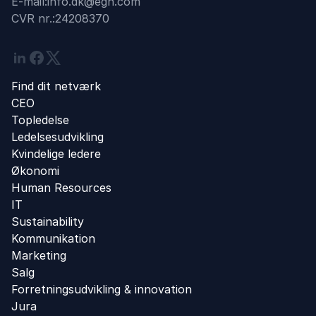
E-mail:
info.dk@egn.com
CVR nr.:
24208370
Linkedin
Facebook
Twitter
Find dit netværk
CEO
Topledelse
Ledelsesudvikling
Kvindelige ledere
Økonomi
Human Resources
IT
Sustainability
Kommunikation
Marketing
Salg
Forretningsudvikling ​& innovation​
Jura