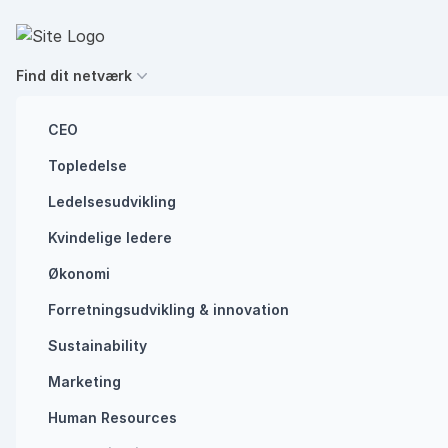
Spring til indhold
Executives' Global Network
Find dit netværk
CEO
Topledelse
HR
Ledelse i praksis
Ledelsesudvikling
Leder, lider du af
Kvindelige ledere
etisk blindhed?
Økonomi
Forretningsudvikling ​& innovation​
Sustainability
STRESS
TRIVSEL
Marketing
Human Resources