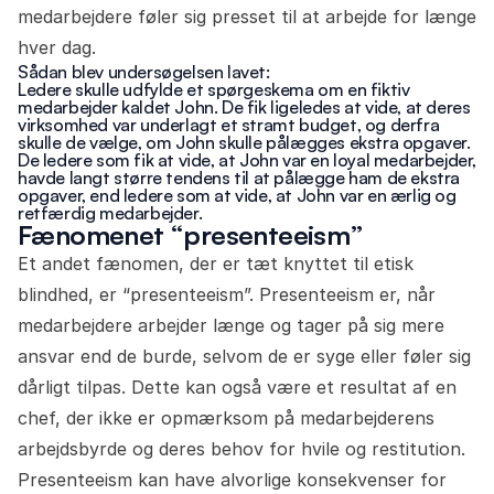
medarbejdere føler sig presset til at arbejde for længe
hver dag.
Sådan blev undersøgelsen lavet:
Ledere skulle udfylde et spørgeskema om en fiktiv
medarbejder kaldet John. De fik ligeledes at vide, at deres
virksomhed var underlagt et stramt budget, og derfra
skulle de vælge, om John skulle pålægges ekstra opgaver.
De ledere som fik at vide, at John var en loyal medarbejder,
havde langt større tendens til at pålægge ham de ekstra
opgaver, end ledere som at vide, at John var en ærlig og
retfærdig medarbejder.
Fænomenet “presenteeism”
Et andet fænomen, der er tæt knyttet til etisk
blindhed, er “presenteeism”. Presenteeism er, når
medarbejdere arbejder længe og tager på sig mere
ansvar end de burde, selvom de er syge eller føler sig
dårligt tilpas. Dette kan også være et resultat af en
chef, der ikke er opmærksom på medarbejderens
arbejdsbyrde og deres behov for hvile og restitution.
Presenteeism kan have alvorlige konsekvenser for