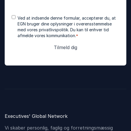
Accepter
*
Ved at indsende denne formular, accepterer du, at
betingelser
EGN bruger dine oplysninger i overensstemmelse
med vores
privatlivspolitik
. Du kan til enhver tid
afmelde vores kommunikation.
*
Executives' Global Network
Vi skaber personlig, faglig og forretningsmæssig