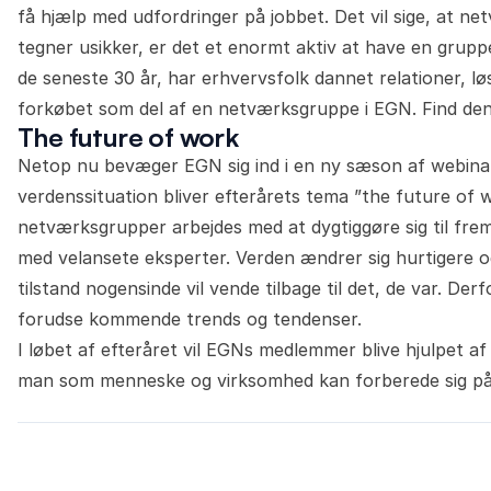
få hjælp med udfordringer på jobbet. Det vil sige, at net
tegner usikker, er det et enormt aktiv at have en grup
de seneste 30 år, har erhvervsfolk dannet relationer, l
forkøbet som del af en netværksgruppe i EGN. Find den 
The future of work
Netop nu bevæger EGN sig ind i en ny sæson af webinar
verdenssituation bliver efterårets tema ”the future of wo
netværksgrupper arbejdes med at dygtiggøre sig til fre
med velansete eksperter. Verden ændrer sig hurtigere og
tilstand nogensinde vil vende tilbage til det, de var. De
forudse kommende trends og tendenser.
I løbet af efteråret vil EGNs medlemmer blive hjulpet a
man som menneske og virksomhed kan forberede sig på