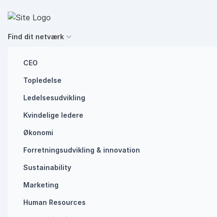
Spring til indhold
Executives' Global Network
Find dit netværk
CEO
Topledelse
HR
Om netværk
Ledelsesudvikling
Inflation, krig og
Kvindelige ledere
pandemi: Kriser
Økonomi
Forretningsudvikling ​& innovation​
løses med
Sustainability
fællesskaber
Marketing
Human Resources