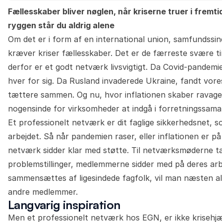
Fællesskaber bliver nøglen, når kriserne truer i fremt
ryggen står du aldrig alene
Om det er i form af en international union, samfundssin
kræver kriser fællesskaber. Det er de færreste svære ting i
derfor er et godt netværk livsvigtigt. Da Covid-pandem
hver for sig. Da Rusland invaderede Ukraine, fandt vore
tættere sammen. Og nu, hvor inflationen skaber ravage i
nogensinde for virksomheder at indgå i forretningssama
Et professionelt netværk er dit faglige sikkerhedsnet, so
arbejdet. Så når pandemien raser, eller inflationen er p
netværk sidder klar med støtte. Til netværksmøderne t
problemstillinger, medlemmerne sidder med på deres ar
sammensættes af ligesindede fagfolk, vil man næsten alt
andre medlemmer.
Langvarig inspiration
Men et professionelt netværk hos EGN, er ikke krisehjælp.