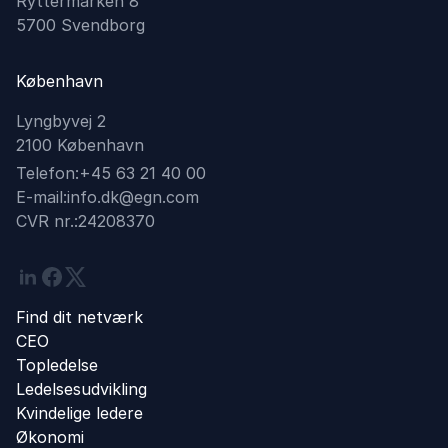
Ryttermarken 8
5700 Svendborg
København
Lyngbyvej 2
2100 København
Telefon:
+45 63 21 40 00
E-mail:
info.dk@egn.com
CVR nr.:
24208370
Linkedin
Facebook
Twitter
Find dit netværk
CEO
Topledelse
Ledelsesudvikling
Kvindelige ledere
Økonomi