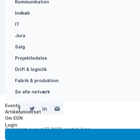
INSPIRATION
MODSTANDSDYGTIGHED
+1
UDVIKLING
Kommunikation
Indkøb
IT
Jura
Salg
Projektledelse
Drift & logistik
Fabrik & produktion
Se alle netværk
Events
Del:
Artikeluniverset
Om EGN
Forside
/
Inflation, krig og pandemi: Kriser løse…
Login
Opdateret: august 17, 2023
Læsetid: 4 min