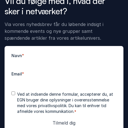
Vil du følge med i, hvad der
sker i netværket?
Via vores nyhedsbrev får du løbende indsigt i
kommende events og nye grupper samt
spændende artikler fra vores artikelunivers.
Navn
*
Email
*
Accepter
*
Ved at indsende denne formular, accepterer du, at
betingelser
EGN bruger dine oplysninger i overensstemmelse
med vores
privatlivspolitik
. Du kan til enhver tid
afmelde vores kommunikation.
*