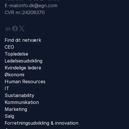
E-mail:
info.dk@egn.com
CVR nr.:
24208370
Linkedin
Facebook
Twitter
Find dit netværk
CEO
Topledelse
Ledelsesudvikling
Kvindelige ledere
Økonomi
Human Resources
IT
Sustainability
Kommunikation
Marketing
Salg
Forretningsudvikling ​& innovation​