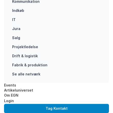
Kommunikation
especially
Anne-Marie
important to
Finch might just
Indkøb
remain
have found a
IT
constructive in
way to eliminate
the workplace.
hostile work
Jura
Psychologist
environments. It
Salg
Mads Hyldig
starts with you
explains how.
but is all…
Projektledelse
We live…
Drift & logistik
BUSY SNAPPING
BUSY SNAPPING
WORKPLACE
Fabrik & produktion
ENVIRONMENT
Se alle netværk
Events
Artikeluniverset
Om EGN
Login
Tag Kontakt