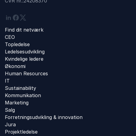
CVR nr.:
24208370
Linkedin
Facebook
Twitter
Find dit netværk
CEO
Topledelse
Ledelsesudvikling
Kvindelige ledere
Økonomi
Human Resources
IT
Sustainability
Kommunikation
Marketing
Salg
Forretningsudvikling ​& innovation​
Jura
Projektledelse