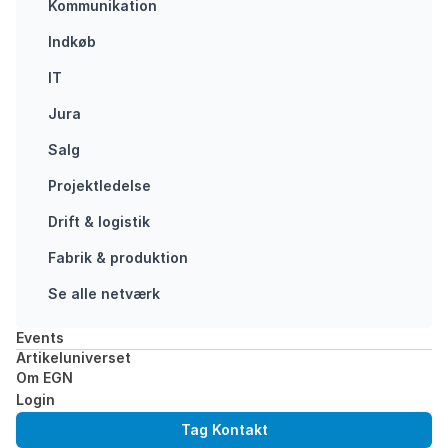
Kommunikation
Som CEO står
du ofte i en
Indkøb
position, hvor
IT
du skal tage
store
Jura
beslutninger
Salg
sætte strategisk
retning og
Projektledelse
balancere
Drift & logistik
komplekse…
Fabrik & produktion
EXECUTIVE
NETVÆRK
Se alle netværk
Events
Artikeluniverset
Om EGN
Login
Tag Kontakt