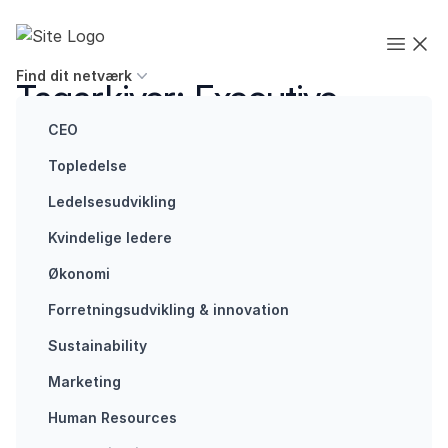
Spring til indhold
Executives' Global Network
Open
Find dit netværk
Tagarkiver:
Executive
netværk
CEO
Topledelse
Ledelsesudvikling
Kvindelige ledere
Økonomi
Om netværk
Derfor er et
Forretningsudvikling ​& innovation​
CEO
Sustainability
netværk
uundværligt
Marketing
for
Human Resources
toplederen