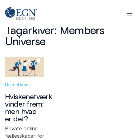
Spring til indhold
Executives' Global Network
Ope
Tagarkiver:
Members
Universe
Om netværk
Hviskenetværk
vinder frem:
men hvad
er det?
Private online
fællesskaber for