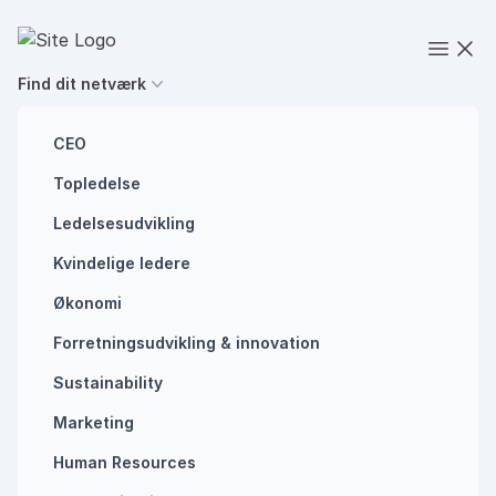
Spring til indhold
Executives' Global Network
Open
Find dit netværk
CEO
Topledelse
Uncategorized
Ledelsesudvikling
Samtykkeerklæring
Kvindelige ledere
– Events
Økonomi
Forretningsudvikling ​& innovation​
Sustainability
Marketing
Human Resources