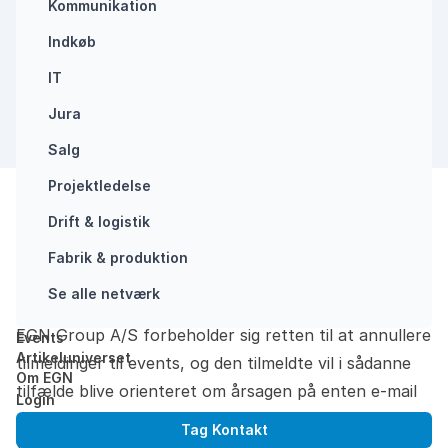
Kommunikation
Indkøb
IT
Jura
Salg
Projektledelse
Del:
Drift & logistik
Forside
Fabrik & produktion
/
Samtykkeerklæring – Events
Opdateret: juni 16, 2020
Se alle netværk
EGN Group A/S forbeholder sig retten til at annullere
Events
Artikeluniverset
tilmeldinger til events, og den tilmeldte vil i sådanne
Om EGN
tilfælde blive orienteret om årsagen på enten e-mail
Login
eller telefon.
Tag Kontakt
Vi forbeholder os ret til at annullere tilmeldinger fra