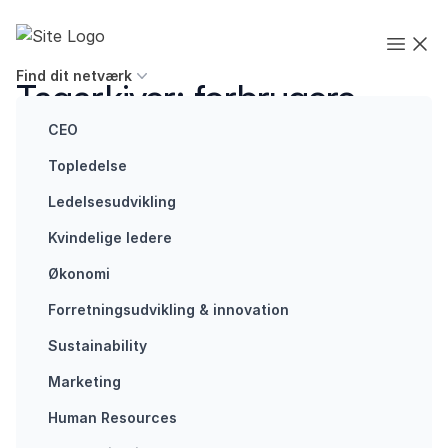
Spring til indhold
Executives' Global Network
Open
Find dit netværk
Tagarkiver:
forbrugere
CEO
Topledelse
Ledelsesudvikling
Kvindelige ledere
Bæredygtighed
Økonomi
Brug
Forretningsudvikling ​& innovation​
eksperimenter
som en
Sustainability
genvej i den
Marketing
grønne
omstilling
Human Resources