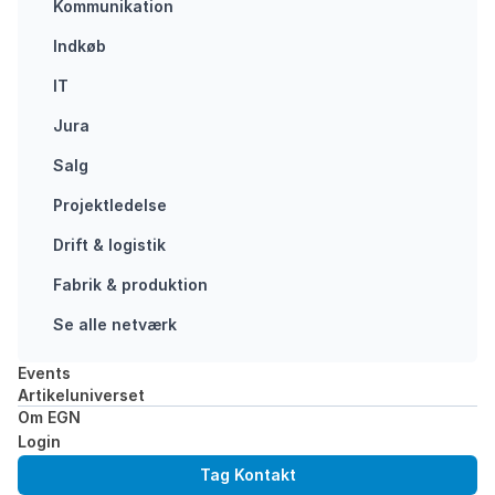
Kunderne
Kommunikation
kræver
Indkøb
bæredygtige
produkter og
IT
klimavenlige
Jura
løsninger. Men
den grønne
Salg
omstilling er
Projektledelse
kompleks og det
er svært at
Drift & logistik
skabe de…
Fabrik & produktion
FORBRUGERE
Se alle netværk
LEVERANDØRER
Events
Artikeluniverset
Om EGN
Login
Tag Kontakt