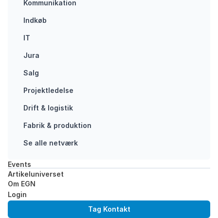
økonomi hos
Kommunikation
virksomheder
Indkøb
forlanges både
fra forbrugere,
IT
lovgivere og
Jura
kloden Efter
mange år med
Salg
lineær økonomi,
Projektledelse
hvor penge
har…
Drift & logistik
Fabrik & produktion
FORRETNINGSMODELLER
TRANSFORMATION
Se alle netværk
Events
Artikeluniverset
Om EGN
Login
Tag Kontakt