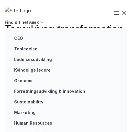
Spring til indhold
Executives' Global Network
Open
Find dit netværk
Tagarkiver:
transformation
CEO
Topledelse
Ledelsesudvikling
Kvindelige ledere
Bæredygtighed
Cirkulær
Økonomi
økonomi:
Forretningsudvikling ​& innovation​
Den største
revolution
Sustainability
siden
Marketing
industrialiseringen
Human Resources
Cirkulær