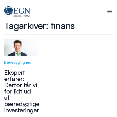
Spring til indhold
Executives' Global Network
Ope
Tagarkiver:
finans
Bæredygtighed
Ekspert
erfarer:
Derfor får vi
for lidt ud
af
bæredygtige
investeringer