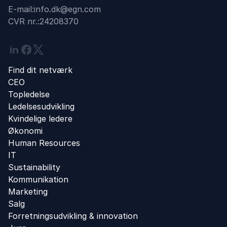
E-mail:
info.dk@egn.com
CVR nr.:
24208370
Linkedin
Facebook
Twitter
Find dit netværk
CEO
Topledelse
Ledelsesudvikling
Kvindelige ledere
Økonomi
Human Resources
IT
Sustainability
Kommunikation
Marketing
Salg
Forretningsudvikling ​& innovation​