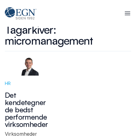
Spring til indhold
Executives' Global Network
Ope
Tagarkiver:
micromanagement
HR
Det
kendetegner
de bedst
performende
virksomheder
Virksomheder