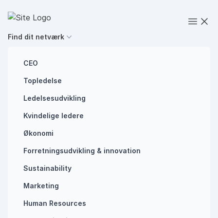
Spring til indhold
Executives' Global Network
Open
Find dit netværk
CEO
Topledelse
HR
Ledelsesudvikling
Strategisk
Kvindelige ledere
kommunikation
Økonomi
Forretningsudvikling ​& innovation​
bliver nemmere
Sustainability
med storytelling
Marketing
Human Resources