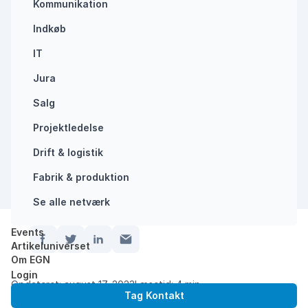
FORANDRINGSSTRATEGI
LEDELSE
Kommunikation
Indkøb
IT
Jura
Salg
Projektledelse
Drift & logistik
Fabrik & produktion
Se alle netværk
Events
Del:
Artikeluniverset
Om EGN
Forside
/
Strategisk kommunikation bliver nemmere …
Login
Opdateret: august 17, 2023
Læsetid: 4 min
Tag Kontakt