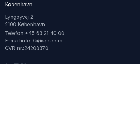
København
Lyngbyvej 2
2100 København
Telefon:
+45 63 21 40 00
E-mail:
info.dk@egn.com
CVR nr.:
24208370
Linkedin
Facebook
Twitter
Find dit netværk
CEO
Topledelse
Ledelsesudvikling
Kvindelige ledere
Økonomi
Human Resources
IT
Sustainability