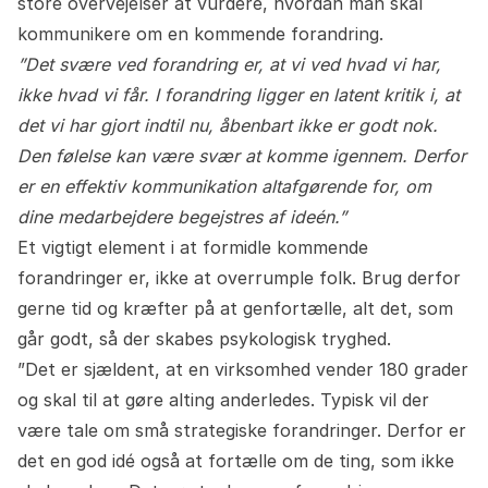
store overvejelser at vurdere, hvordan man skal
kommunikere om en kommende forandring.
”Det svære ved forandring er, at vi ved hvad vi har,
ikke hvad vi får. I forandring ligger en latent kritik i, at
det vi har gjort indtil nu, åbenbart ikke er godt nok.
Den følelse kan være svær at komme igennem. Derfor
er en effektiv kommunikation altafgørende for, om
dine medarbejdere begejstres af ideén.”
Et vigtigt element i at formidle kommende
forandringer er, ikke at overrumple folk. Brug derfor
gerne tid og kræfter på at genfortælle, alt det, som
går godt, så der skabes psykologisk tryghed.
”Det er sjældent, at en virksomhed vender 180 grader
og skal til at gøre alting anderledes. Typisk vil der
være tale om små strategiske forandringer. Derfor er
det en god idé også at fortælle om de ting, som ikke