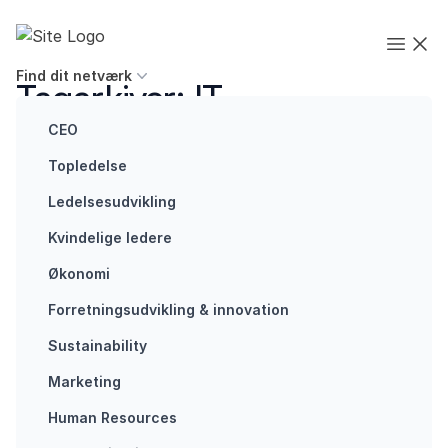
Spring til indhold
Executives' Global Network
Open
Find dit netværk
Tagarkiver:
IT
CEO
Topledelse
Ledelsesudvikling
Kvindelige ledere
Medlemshistorie
Future of work
Janus
Cybersikkerhed
Økonomi
definerede
skal højt på
Forretningsudvikling ​& innovation​
sit nye job
agendaen
igennem
hos alle
Sustainability
netværket
Fremtidens
Marketing
Janus Schmidt-
arbejde bliver
Human Resources
Sorensen.
mere digitalt.