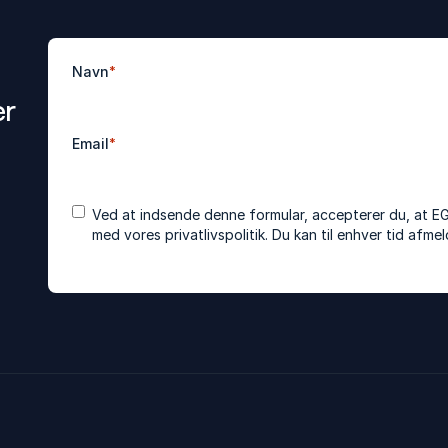
Navn
*
er
Email
*
Accepter
*
Ved at indsende denne formular, accepterer du, at E
betingelser
med vores
privatlivspolitik
. Du kan til enhver tid afm