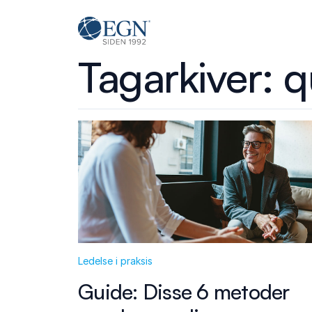
Spring til indhold
Executives' Global Network
Tagarkiver:
q
Ledelse i praksis
Guide: Disse 6 metoder