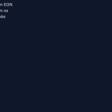
m EGN
m os
obs