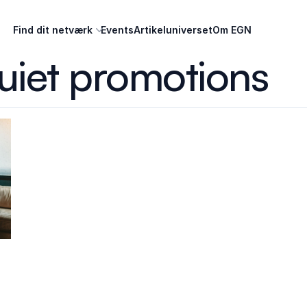
Find dit netværk
Events
Artikeluniverset
Om EGN
uiet promotions