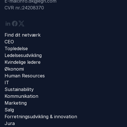
E-mail:
info.dk@egn.com
CVR nr.:
24208370
Linkedin
Facebook
Twitter
Find dit netværk
CEO
Topledelse
Ledelsesudvikling
Kvindelige ledere
Økonomi
Human Resources
IT
Sustainability
Kommunikation
Marketing
Salg
Forretningsudvikling ​& innovation​
Jura