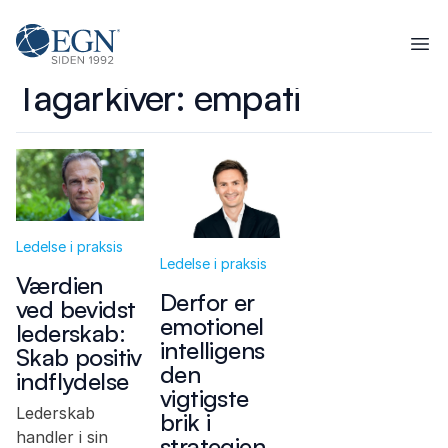
Spring til indhold
Executives' Global Network
Ope
Tagarkiver:
empati
Ledelse i praksis
Ledelse i praksis
Værdien
Derfor er
ved bevidst
emotionel
lederskab:
intelligens
Skab positiv
den
indflydelse
vigtigste
Lederskab
brik i
handler i sin
strategien