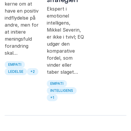
kerne om at
Ekspert i
have en positiv
emotionel
indflydelse på
intelligens,
andre, men for
Mikkel Severin,
at initiere
er ikke i tvivl; EQ
meningsfuld
udgør den
forandring
komparative
skal…
fordel, som
vinder eller
EMPATI
taber slaget…
LEDELSE
+2
EMPATI
INTELLIGENS
+1