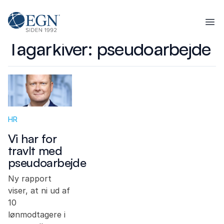
Spring til indhold
Executives' Global Network
Ope
Tagarkiver:
pseudoarbejde
HR
Vi har for
travlt med
pseudoarbejde
Ny rapport
viser, at ni ud af
10
lønmodtagere i