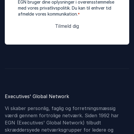
EGN bruger dine oplysninger i overensstemmelse
med vores
privatlivspolitik
. Du kan til enhver tid
afmelde vores kommunikation.
*
Executives' Global Network
Vi skaber personlig, faglig og forretningsmæssig
værdi gennem fortrolige netværk. Siden 1992 har
EGN (Executives'​ Global Network) tilbudt
skræddersyede netværksgrupper for ledere og