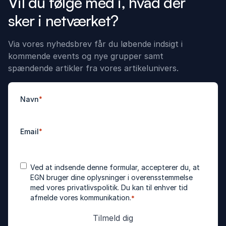
Vil du følge med i, hvad der
sker i netværket?
Via vores nyhedsbrev får du løbende indsigt i
kommende events og nye grupper samt
spændende artikler fra vores artikelunivers.
Navn
*
Email
*
Accepter
*
Ved at indsende denne formular, accepterer du, at
betingelser
EGN bruger dine oplysninger i overensstemmelse
med vores
privatlivspolitik
. Du kan til enhver tid
afmelde vores kommunikation.
*