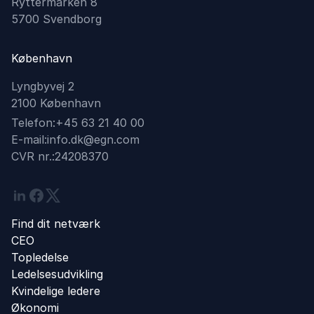
Ryttermarken 8
5700 Svendborg
København
Lyngbyvej 2
2100 København
Telefon:
+45 63 21 40 00
E-mail:
info.dk@egn.com
CVR nr.:
24208370
Linkedin
Facebook
Twitter
Find dit netværk
CEO
Topledelse
Ledelsesudvikling
Kvindelige ledere
Økonomi