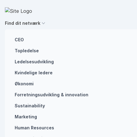
Spring til indhold
Executives' Global Network
Find dit netværk
CEO
Topledelse
HR
Ledelse i praksis
Ledelsesudvikling
Vi har for travlt
Kvindelige ledere
med
Økonomi
Forretningsudvikling ​& innovation​
pseudoarbejde
Sustainability
Marketing
ARBEJDSLYST
PSEUDOARBEJDE
Human Resources