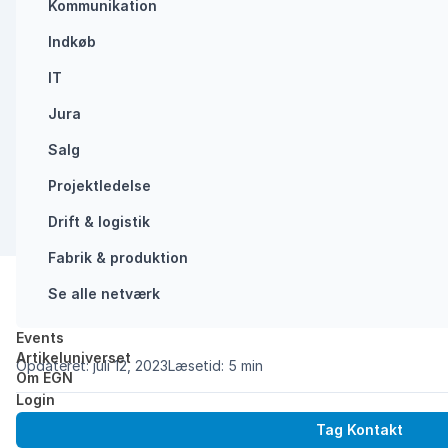
Kommunikation
Indkøb
IT
Jura
Salg
Projektledelse
Drift & logistik
Fabrik & produktion
Se alle netværk
Del:
Events
Forside
/
Vi har for travlt med pseudoarbejde
Artikeluniverset
Opdateret: juli 12, 2023
Læsetid: 5 min
Om EGN
Login
Ny rapport viser, at ni ud af 10 lønmodtagere i større
Tag Kontakt