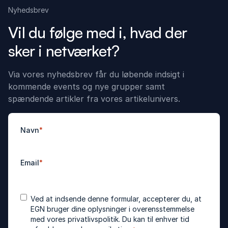
Nyhedsbrev
Vil du følge med i, hvad der
sker i netværket?
Via vores nyhedsbrev får du løbende indsigt i
kommende events og nye grupper samt
spændende artikler fra vores artikelunivers.
Navn
*
Email
*
Accepter
*
Ved at indsende denne formular, accepterer du, at
betingelser
EGN bruger dine oplysninger i overensstemmelse
med vores
privatlivspolitik
. Du kan til enhver tid