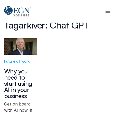
Spring til indhold
Executives' Global Network
Ope
Tagarkiver:
Chat GPT
Future of work
Why you
need to
start using
AI in your
business
Get on board
with AI now, if